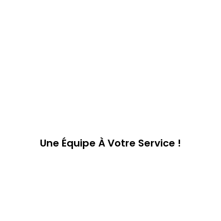
Une Équipe À Votre Service !
Notre équipe est composée de 6 employés.
Une partie s’occupe de toute la partie
administrative afin d’assurer un service optimal
au quotidien. D’autre part, l’autre équipe