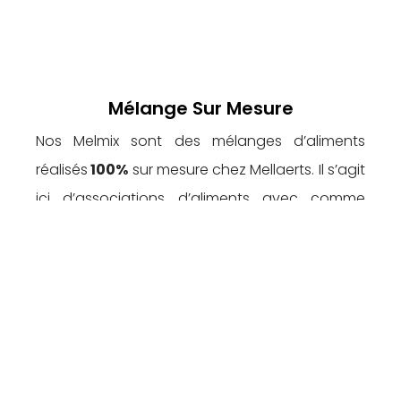
Mélange Sur Mesure
Nos Melmix sont des mélanges d’aliments
réalisés
100%
sur mesure chez Mellaerts. Il s’agit
ici d’associations d’aliments avec comme
résultat un mélange soit totalement
sec
soit
semi-humide
à 50% de matières sèches
composés
d’aliments secs
et
d’aliments
liquides
. Ils peuvent être formulés à partir de 5
produits liquides issus d’agro-industries
locales
associés à une large gamme de
matières premières mais aussi notamment à